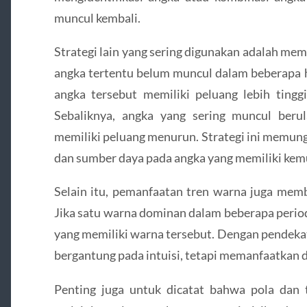
muncul kembali.
Strategi lain yang sering digunakan adalah mem
angka tertentu belum muncul dalam beberapa 
angka tersebut memiliki peluang lebih ting
Sebaliknya, angka yang sering muncul ber
memiliki peluang menurun. Strategi ini memun
dan sumber daya pada angka yang memiliki kemu
Selain itu, pemanfaatan tren warna juga mem
Jika satu warna dominan dalam beberapa period
yang memiliki warna tersebut. Dengan pendekat
bergantung pada intuisi, tetapi memanfaatkan dat
Penting juga untuk dicatat bahwa pola dan