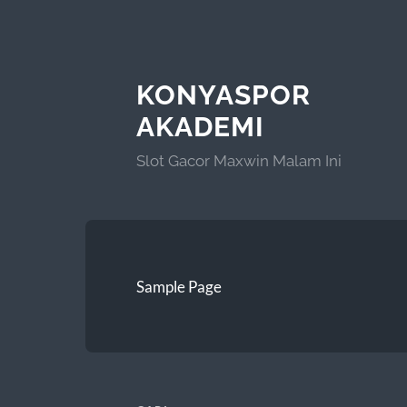
KONYASPOR
AKADEMI
Slot Gacor Maxwin Malam Ini
Sample Page