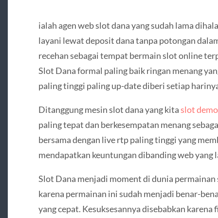
ialah agen web slot dana yang sudah lama dihal
layani lewat deposit dana tanpa potongan dala
recehan sebagai tempat bermain slot online terp
Slot Dana formal paling baik ringan menang yan
paling tinggi paling up-date diberi setiap harin
Ditanggung mesin slot dana yang kita
slot demo
paling tepat dan berkesempatan menang sebaga
bersama dengan live rtp paling tinggi yang me
mendapatkan keuntungan dibanding web yang la
Slot Dana menjadi moment di dunia permainan slo
karena permainan ini sudah menjadi benar-ben
yang cepat. Kesuksesannya disebabkan karena fi