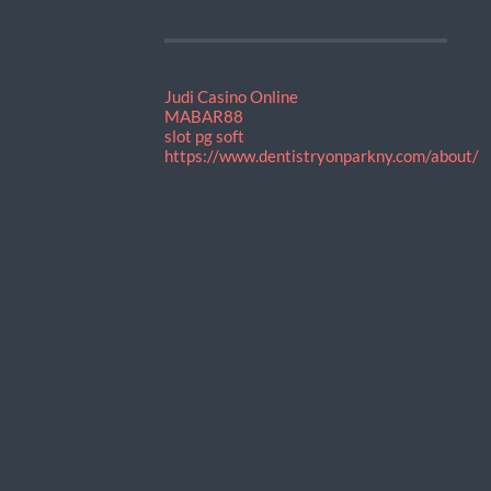
Judi Casino Online
MABAR88
slot pg soft
https://www.dentistryonparkny.com/about/