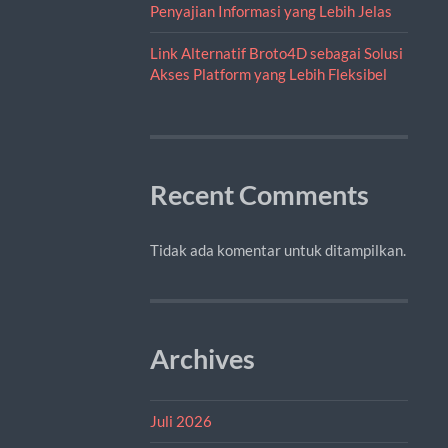
Penyajian Informasi yang Lebih Jelas
Link Alternatif Broto4D sebagai Solusi
Akses Platform yang Lebih Fleksibel
Recent Comments
Tidak ada komentar untuk ditampilkan.
Archives
Juli 2026