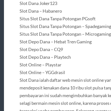
Slot Dana Joker123
Slot Dana – Habanero
Situs Slot Dana Tanpa Potongan PGsoft
Situs Slot Dana Tanpa Potongan – Spadegamin
Situs Slot Dana Tanpa Potongan – Microgaming
Slot Depo Dana – Hebat Tren Gaming
Slot Depo Dana – CQ9
Slot Depo Dana – Playtech
Slot Online – Playstar
Slot Online – YGGdrasil
Slot Dana ialah daftar web mesin slot online
mendeposit kenakan dana 10 ribu slot pulsa ta
pembayaran ini sudah mengimbuhkan banyak ke
selagi bermain mesin slot online, karena pros
transaksi usaha pembayaran. Sekarang, warga ya