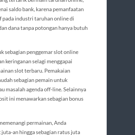
enai saldo bank, karena pemanfaatan
pada industri taruhan online di
a dan dana tanpa potongan hanya butuh
tuk sebagian penggemar slot online
n keringanan selagi menggapai
inan slot terbaru. Pemakaian
mudah sebagian pemain untuk
tau masalah agenda off-line. Selainnya
sit ini menawarkan sebagian bonus
s memenangi permainan, Anda
uta-an hingga sebagian ratus juta