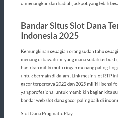
dimenangkan dan hadiah jackpot yang lebih besa
Bandar Situs Slot Dana Te
Indonesia 2025
Kemungkinan sebagian orang sudah tahu sebagi
menang di bawah ini, yang mana sudah terbukti ji
hadirkan miliki mutu ringan menang paling tin
untuk bermain di dalam . Link mesin slot RTP in
gacor terpercaya 2022 dan 2025 miliki lisensi fo
yang profesional untuk membikin bagian kita suk
bandar web slot dana gacor paling baik di indone
Slot Dana Pragmatic Play