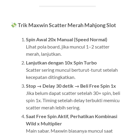
Trik Maxwin Scatter Merah Mahjong Slot
Spin Awal 20x Manual (Speed Normal)
Lihat pola board, jika muncul 1–2 scatter
merah, lanjutkan.
Lanjutkan dengan 10x Spin Turbo
Scatter sering muncul berturut-turut setelah
kecepatan ditingkatkan.
Stop → Delay 30 detik → Beli Free Spin 1x
Jika belum dapat scatter setelah 30+ spin, beli
spin 1x. Timing setelah delay terbukti memicu
scatter merah lebih sering.
Saat Free Spin Aktif, Perhatikan Kombinasi
Wild x Multiplier
Main sabar. Maxwin biasanya muncul saat