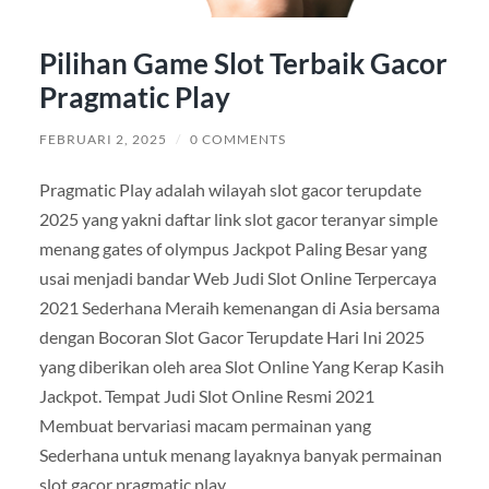
Pilihan Game Slot Terbaik Gacor
Pragmatic Play
FEBRUARI 2, 2025
/
0 COMMENTS
Pragmatic Play adalah wilayah slot gacor terupdate
2025 yang yakni daftar link slot gacor teranyar simple
menang gates of olympus Jackpot Paling Besar yang
usai menjadi bandar Web Judi Slot Online Terpercaya
2021 Sederhana Meraih kemenangan di Asia bersama
dengan Bocoran Slot Gacor Terupdate Hari Ini 2025
yang diberikan oleh area Slot Online Yang Kerap Kasih
Jackpot. Tempat Judi Slot Online Resmi 2021
Membuat bervariasi macam permainan yang
Sederhana untuk menang layaknya banyak permainan
slot gacor pragmatic play