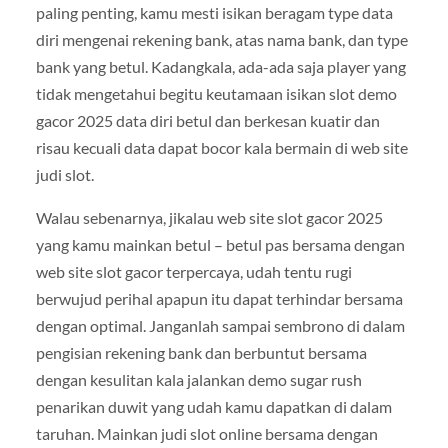
paling penting, kamu mesti isikan beragam type data
diri mengenai rekening bank, atas nama bank, dan type
bank yang betul. Kadangkala, ada-ada saja player yang
tidak mengetahui begitu keutamaan isikan slot demo
gacor 2025 data diri betul dan berkesan kuatir dan
risau kecuali data dapat bocor kala bermain di web site
judi slot.
Walau sebenarnya, jikalau web site slot gacor 2025
yang kamu mainkan betul – betul pas bersama dengan
web site slot gacor terpercaya, udah tentu rugi
berwujud perihal apapun itu dapat terhindar bersama
dengan optimal. Janganlah sampai sembrono di dalam
pengisian rekening bank dan berbuntut bersama
dengan kesulitan kala jalankan demo sugar rush
penarikan duwit yang udah kamu dapatkan di dalam
taruhan. Mainkan judi slot online bersama dengan