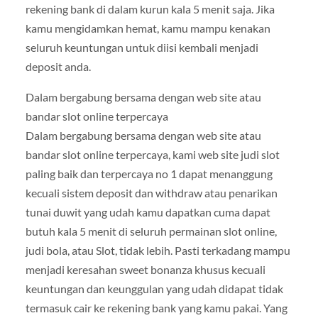
rekening bank di dalam kurun kala 5 menit saja. Jika
kamu mengidamkan hemat, kamu mampu kenakan
seluruh keuntungan untuk diisi kembali menjadi
deposit anda.
Dalam bergabung bersama dengan web site atau
bandar slot online terpercaya
Dalam bergabung bersama dengan web site atau
bandar slot online terpercaya, kami web site judi slot
paling baik dan terpercaya no 1 dapat menanggung
kecuali sistem deposit dan withdraw atau penarikan
tunai duwit yang udah kamu dapatkan cuma dapat
butuh kala 5 menit di seluruh permainan slot online,
judi bola, atau Slot, tidak lebih. Pasti terkadang mampu
menjadi keresahan sweet bonanza khusus kecuali
keuntungan dan keunggulan yang udah didapat tidak
termasuk cair ke rekening bank yang kamu pakai. Yang