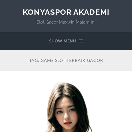
KONYASPOR AKADEMI
Slot Gacor Maxwin Malam Ini
SHOW MENU
TAG:
GAME SLOT TERBAIK GACOR